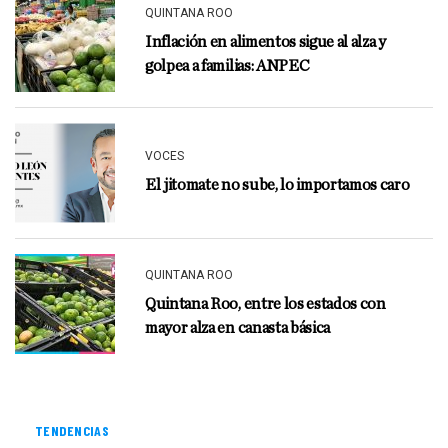
QUINTANA ROO
Inflación en alimentos sigue al alza y
golpea a familias: ANPEC
VOCES
El jitomate no sube, lo importamos caro
QUINTANA ROO
Quintana Roo, entre los estados con
mayor alza en canasta básica
TENDENCIAS