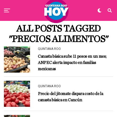
ALL POSTS TAGGED
"PRECIOS ALIMENTOS"
QUINTANA ROO
Canasta básica sube 11 pesos en un mes;
ANPEC alerta impacto en familias
mexicanas
QUINTANA ROO
Precio del jitomate dispara costo de la
canasta básica en Cancún