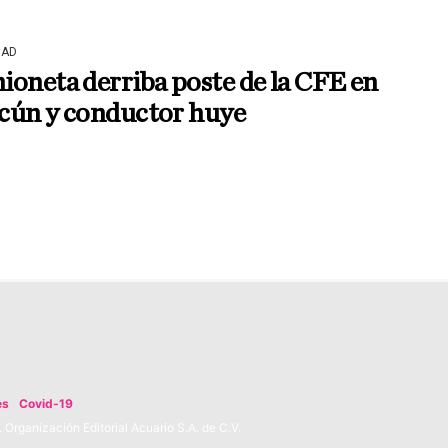
DAD
oneta derriba poste de la CFE en
cún y conductor huye
es
Covid-19
Organización Editorial Acuario S.A. de C.V.