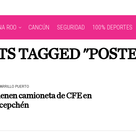
NA ROO
CANCÚN
SEGURIDAD
100% DEPORTES
TS TAGGED "POSTE
CARRILLO PUERTO
ienen camioneta de CFE en
cepchén