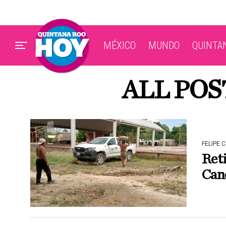
MÉXICO
MUNDO
QUINTA
ALL POS
FELIPE 
Ret
Can