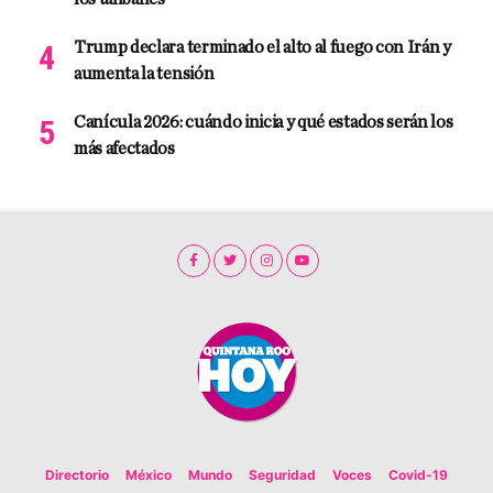
Trump declara terminado el alto al fuego con Irán y
aumenta la tensión
Canícula 2026: cuándo inicia y qué estados serán los
más afectados
Directorio
México
Mundo
Seguridad
Voces
Covid-19