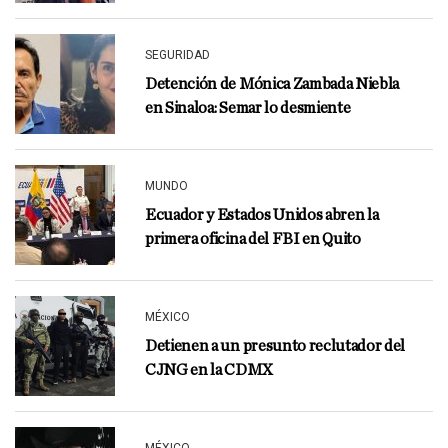
SEGURIDAD
Detención de Mónica Zambada Niebla
en Sinaloa: Semar lo desmiente
MUNDO
Ecuador y Estados Unidos abren la
primera oficina del FBI en Quito
MÉXICO
Detienen a un presunto reclutador del
CJNG en la CDMX