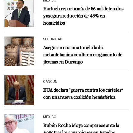
MÉXICO
Harfuch reporta más de 56 mil detenidos
y asegura reducción de 46% en
homicidios
SEGURIDAD
Aseguran casi una tonelada de
metanfetamina oculta en cargamento de
jícamas en Durango
CANCÚN
EUA declara “guerra contra los cárteles”
con una nueva coalición hemisférica
MÉXICO
Rubén Rocha Moya comparece ante la
FGR tras las acusaciones en Estados