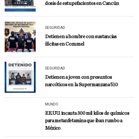
dosis de estupefacientes en Cancún
SEGURIDAD
Detienen a hombre con sustancias
ilícitas en Cozumel
SEGURIDAD
Detienen a joven con presuntos
narcóticos en la Supermanzana 510
MUNDO
EE.UU. incauta 300 mil kilos de químicos
para metanfetamina que iban rumbo a
México