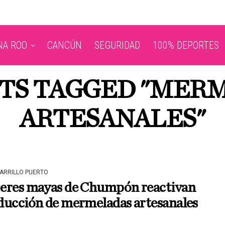
NA ROO
CANCÚN
SEGURIDAD
100% DEPORTES
STS TAGGED "MER
ARTESANALES"
CARRILLO PUERTO
eres mayas de Chumpón reactivan
ducción de mermeladas artesanales