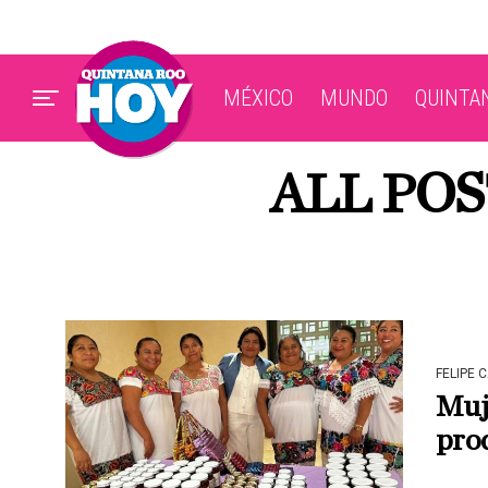
MÉXICO
MUNDO
QUINTA
ALL PO
FELIPE 
Muj
pro