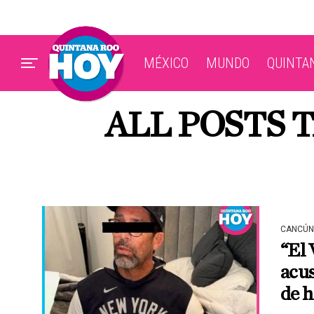
MÉXICO
MUNDO
QUINTA
ALL POSTS 
CANCÚN
“El 
acus
de 