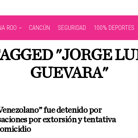
NA ROO
CANCÚN
SEGURIDAD
100% DEPORTES
TAGGED "JORGE LU
GUEVARA"
Venezolano” fue detenido por
aciones por extorsión y tentativa
homicidio