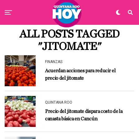
ALL POSTS TAGGED
"JITOMATE"
FINANZAS
Acuerdan acciones para reducir el
precio del jitomate
QUINTANA ROO
Precio del jitomate dispara costo de la
canasta básica en Cancún