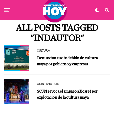
ALL POSTS TAGGED
"INDAUTOR"
CULTURA
Denuncian uso indebido de cultura
maya por gobierno y empresas
QUINTANA ROO
SCJN revoca el amparo a Xcaret por
explotación de la cultura maya