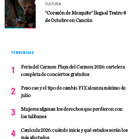
CULTURA
“Corazón de Mezquite” llega al Teatro 8
de Octubre en Cancún
TENDENCIAS
Feria del Carmen Playa del Carmen 2026: cartelera
completa de conciertos gratuitos
Peso cae y el tipo de cambio FIX alcanza máximo de
julio
Mujeres afganas: los derechos que perdieron con
los talibanes
Canícula 2026: cuándo inicia y qué estados serán los
más afectados