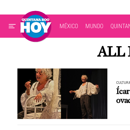
MÉXICO
MUNDO
QUINTA
ALL
CULTUR
Íca
ovac