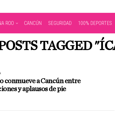
NA ROO
CANCÚN
SEGURIDAD
100% DEPORTES
 POSTS TAGGED "ÍC
A
ro conmueve a Cancún entre
iones y aplausos de pie