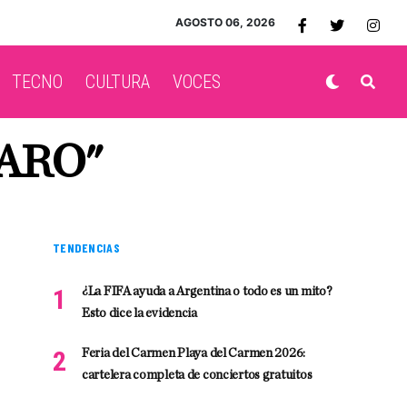
AGOSTO 06, 2026
TECNO
CULTURA
VOCES
ARO"
TENDENCIAS
¿La FIFA ayuda a Argentina o todo es un mito?
Esto dice la evidencia
Feria del Carmen Playa del Carmen 2026:
cartelera completa de conciertos gratuitos