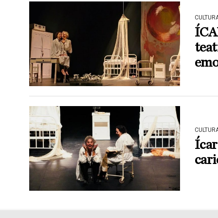
CULTUR
ÍCAR
teat
emo
CULTUR
Ícar
cari