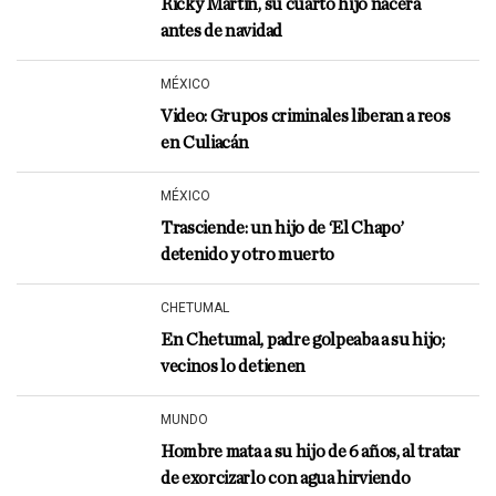
Ricky Martin, su cuarto hijo nacerá
antes de navidad
MÉXICO
Video: Grupos criminales liberan a reos
en Culiacán
MÉXICO
Trasciende: un hijo de ‘El Chapo’
detenido y otro muerto
CHETUMAL
En Chetumal, padre golpeaba a su hijo;
vecinos lo detienen
MUNDO
Hombre mata a su hijo de 6 años, al tratar
de exorcizarlo con agua hirviendo