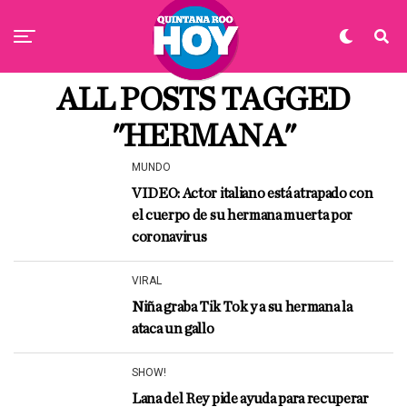
ALL POSTS TAGGED
"HERMANA"
MUNDO
VIDEO: Actor italiano está atrapado con
el cuerpo de su hermana muerta por
coronavirus
VIRAL
Niña graba Tik Tok y a su hermana la
ataca un gallo
SHOW!
Lana del Rey pide ayuda para recuperar