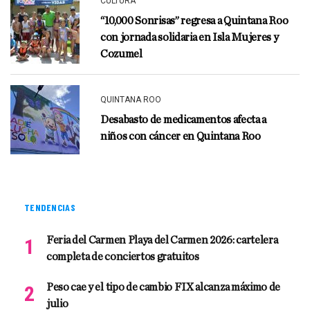
CULTURA
“10,000 Sonrisas” regresa a Quintana Roo
con jornada solidaria en Isla Mujeres y
Cozumel
QUINTANA ROO
Desabasto de medicamentos afecta a
niños con cáncer en Quintana Roo
TENDENCIAS
Feria del Carmen Playa del Carmen 2026: cartelera
completa de conciertos gratuitos
Peso cae y el tipo de cambio FIX alcanza máximo de
julio