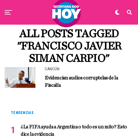
ALL POSTS TAGGED
"FRANCISCO JAVIER
SIMAN CARPIO"
CANCÚN
Evidencian audios corruptelas de la
Fiscalía
TENDENCIAS
¿La FIFA ayuda a Argentina o todo es un mito? Esto
dice la evidencia