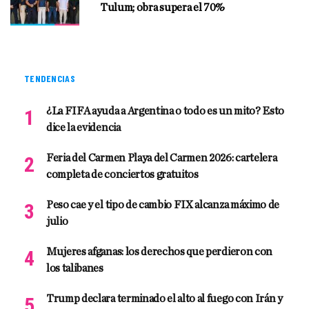
Tulum; obra supera el 70%
TENDENCIAS
¿La FIFA ayuda a Argentina o todo es un mito? Esto
dice la evidencia
Feria del Carmen Playa del Carmen 2026: cartelera
completa de conciertos gratuitos
Peso cae y el tipo de cambio FIX alcanza máximo de
julio
Mujeres afganas: los derechos que perdieron con
los talibanes
Trump declara terminado el alto al fuego con Irán y