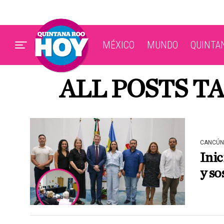
MÉXICO
MUNDO
QUINTA
ALL POSTS T
CANCÚN
Inic
y so