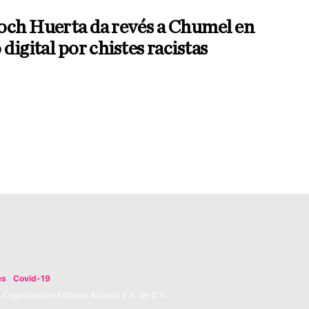
och Huerta da revés a Chumel en
 digital por chistes racistas
es
Covid-19
Organización Editorial Acuario S.A. de C.V.