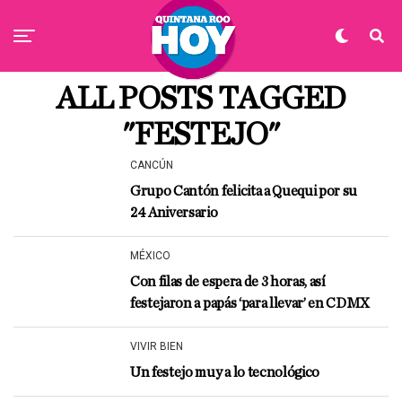
ALL POSTS TAGGED
"FESTEJO"
CANCÚN
Grupo Cantón felicita a Quequi por su
24 Aniversario
MÉXICO
Con filas de espera de 3 horas, así
festejaron a papás ‘para llevar’ en CDMX
VIVIR BIEN
Un festejo muy a lo tecnológico