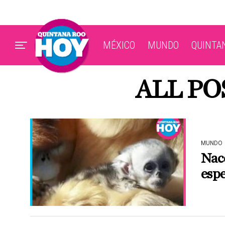
MÉXICO
MUNDO
QUINTA
ALL PO
MUNDO
Nace
espe