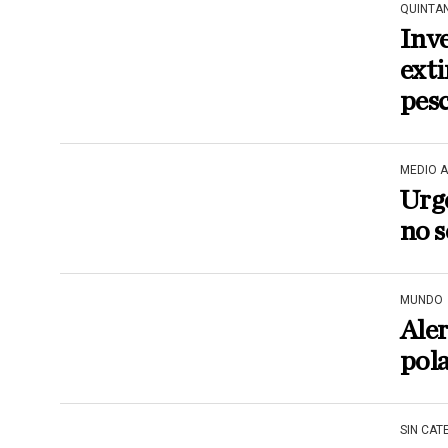
QUINTA
Inve
exti
pesc
MEDIO 
Urge
no 
MUNDO
Aler
pol
SIN CAT