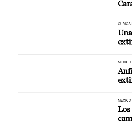
Cara
CURIOS
Una 
exti
MÉXICO
Anfi
ext
MÉXICO
Los 
cami