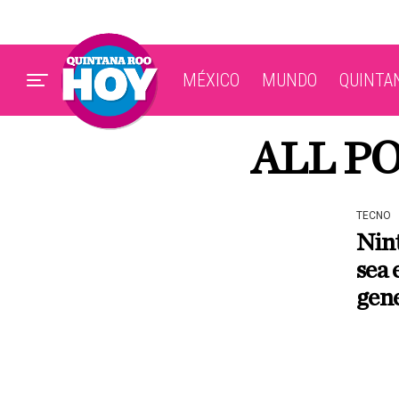
MÉXICO
MUNDO
QUINTA
ALL P
TECNO
Nint
sea 
gen