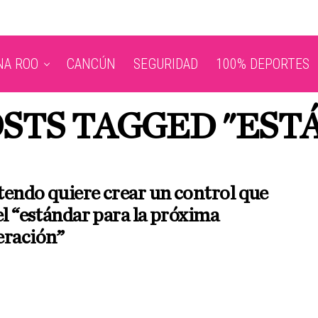
NA ROO
CANCÚN
SEGURIDAD
100% DEPORTES
OSTS TAGGED "EST
endo quiere crear un control que
el “estándar para la próxima
eración”