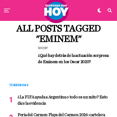
ALL POSTS TAGGED
"EMINEM"
SHOW!
¿Qué hay detrás de la actuación sorpresa
de Eminem en los Oscar 2020?
TENDENCIAS
¿La FIFA ayuda a Argentina o todo es un mito? Esto
dice la evidencia
Feria del Carmen Playa del Carmen 2026: cartelera