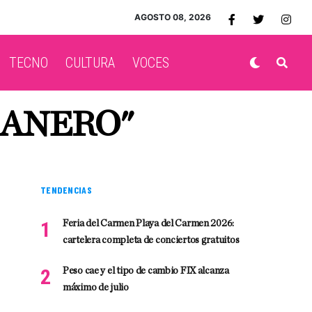
AGOSTO 08, 2026
TECNO
CULTURA
VOCES
RANERO"
TENDENCIAS
Feria del Carmen Playa del Carmen 2026:
cartelera completa de conciertos gratuitos
Peso cae y el tipo de cambio FIX alcanza
máximo de julio