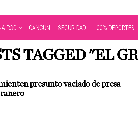
NA ROO
CANCÚN
SEGURIDAD
100% DEPORTES
STS TAGGED "EL G
mienten presunto vaciado de presa
Granero