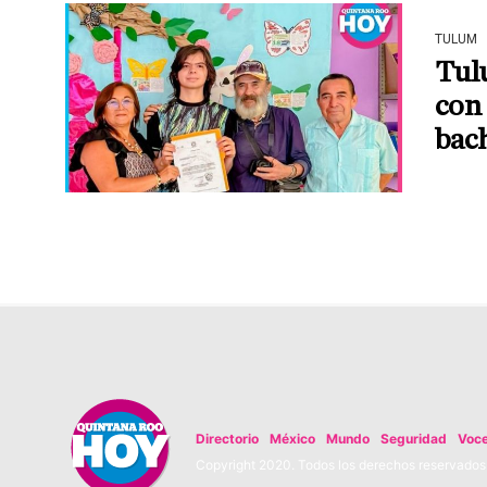
TULUM
Tul
con 
bach
Directorio
México
Mundo
Seguridad
Voc
Copyright 2020. Todos los derechos reservados. 