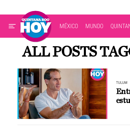
MÉXICO
MUNDO
QUINTA
ALL POSTS TA
TULUM
Entr
est