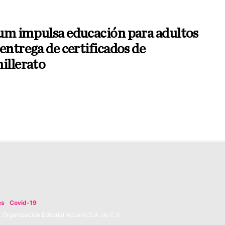
um impulsa educación para adultos
entrega de certificados de
illerato
es
Covid-19
Organización Editorial Acuario S.A. de C.V.