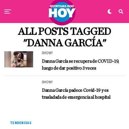
ALL POSTS TAGGED
"DANNA GARCÍA"
SHOW!
Danna García se recupera de COVID-19,
luego de dar positivo 3 veces
SHOW!
Danna García padece Covid-19 y es
trasladada de emergencia al hospital
TENDENCIAS