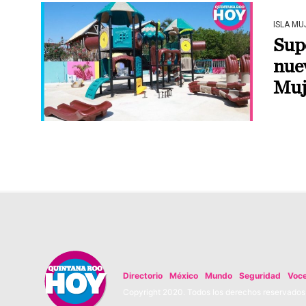
ISLA MU
Sup
nuev
Muj
Directorio
México
Mundo
Seguridad
Voc
Copyright 2020. Todos los derechos reservados. 