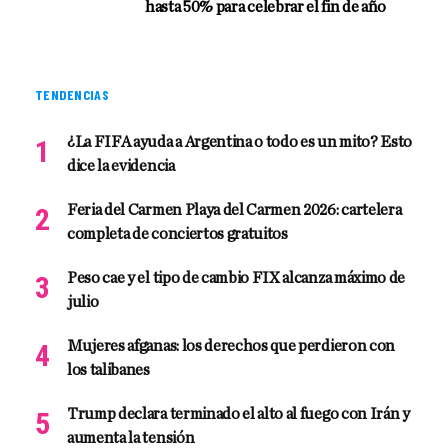
hasta 50% para celebrar el fin de año
TENDENCIAS
¿La FIFA ayuda a Argentina o todo es un mito? Esto
dice la evidencia
Feria del Carmen Playa del Carmen 2026: cartelera
completa de conciertos gratuitos
Peso cae y el tipo de cambio FIX alcanza máximo de
julio
Mujeres afganas: los derechos que perdieron con
los talibanes
Trump declara terminado el alto al fuego con Irán y
aumenta la tensión