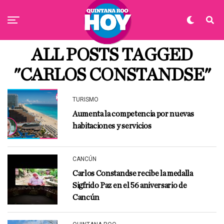
ALL POSTS TAGGED
"CARLOS CONSTANDSE"
TURISMO
Aumenta la competencia por nuevas
habitaciones y servicios
CANCÚN
Carlos Constandse recibe la medalla
Sigfrido Paz en el 56 aniversario de
Cancún