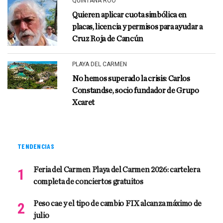
QUINTANA ROO
Quieren aplicar cuota simbólica en
placas, licencia y permisos para ayudar a
Cruz Roja de Cancún
PLAYA DEL CARMEN
No hemos superado la crisis: Carlos
Constandse, socio fundador de Grupo
Xcaret
TENDENCIAS
Feria del Carmen Playa del Carmen 2026: cartelera
completa de conciertos gratuitos
Peso cae y el tipo de cambio FIX alcanza máximo de
julio