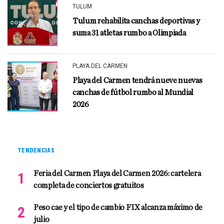
TULUM
Tulum rehabilita canchas deportivas y
suma 31 atletas rumbo a Olimpiada
PLAYA DEL CARMEN
Playa del Carmen tendrá nueve nuevas
canchas de fútbol rumbo al Mundial
2026
TENDENCIAS
Feria del Carmen Playa del Carmen 2026: cartelera
completa de conciertos gratuitos
Peso cae y el tipo de cambio FIX alcanza máximo de
julio