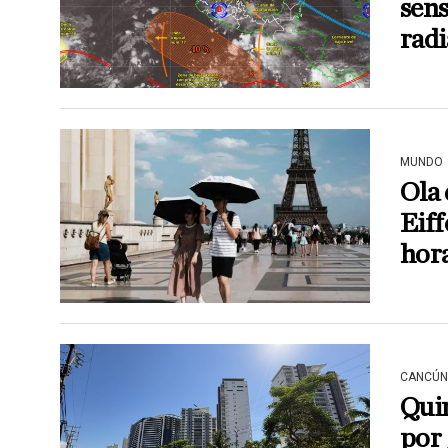
sens
rad
MUNDO
Ola 
Eiff
hor
CANCÚN
Qui
por 