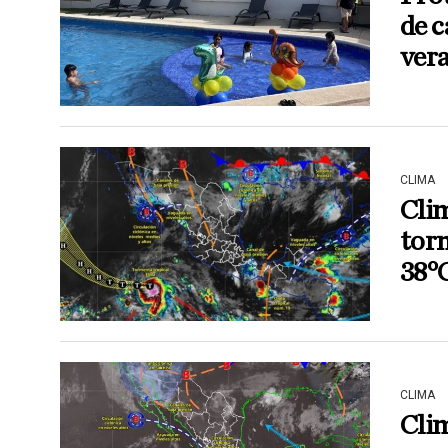
de c
ver
CLIMA
Cli
torm
38°
CLIMA
Clim