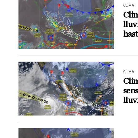
CLIMA
Clim
lluv
has
CLIMA
Clim
sens
lluv