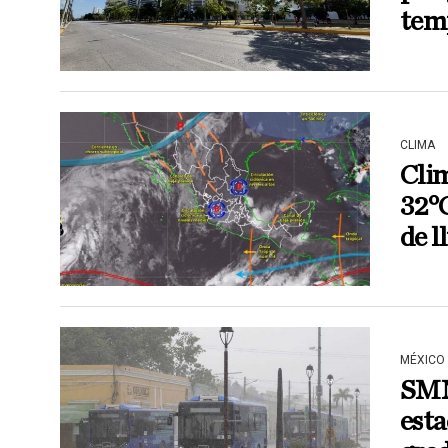
tem
CLIMA
Clim
32°C
de l
MÉXICO
SMN 
esta