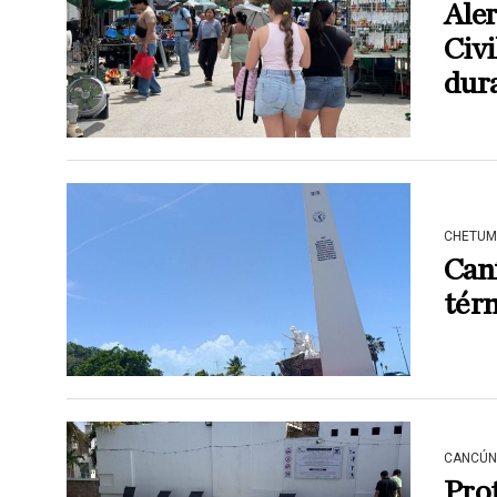
Aler
Civi
dura
CHETUM
Caní
térm
CANCÚN
Prot