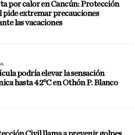
ta por calor en Cancún: Protección
l pide extremar precauciones
nte las vacaciones
AL
cula podría elevar la sensación
ica hasta 42°C en Othón P. Blanco
ección Civil llama a prevenir golpes