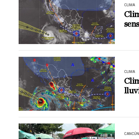
CLIMA
Clim
sens
CLIMA
Clim
lluv
CANCÚN