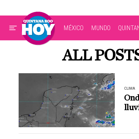
MÉXICO
MUNDO
QUINTA
ALL POST
CLIMA
Onda
lluv