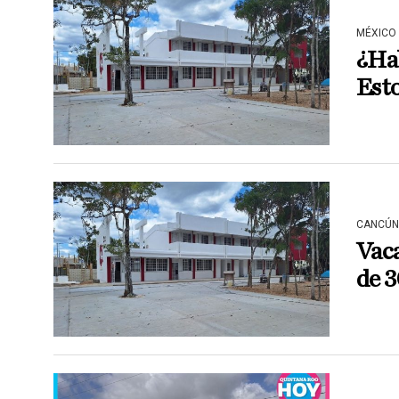
MÉXICO
¿Hab
Esto
CANCÚN
Vac
de 3