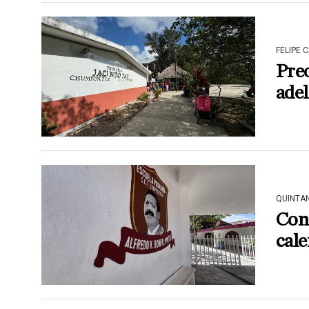
FELIPE 
Preo
adel
QUINTA
Con
cale