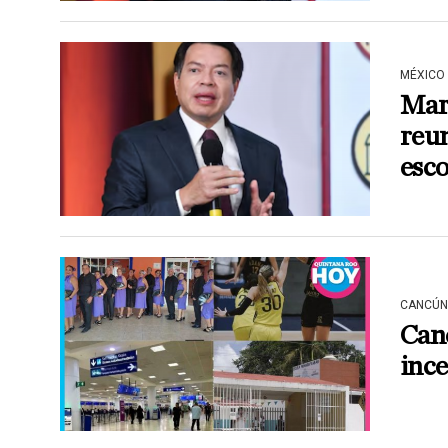
MÉXICO
Mar
reun
esco
CANCÚN
Canc
ince