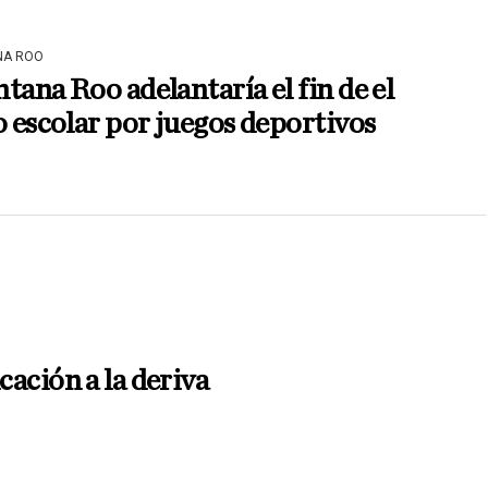
NA ROO
tana Roo adelantaría el fin de el
o escolar por juegos deportivos
ación a la deriva