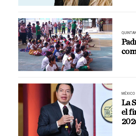
QUINTA
Padr
comp
MÉXICO
La 
el f
202