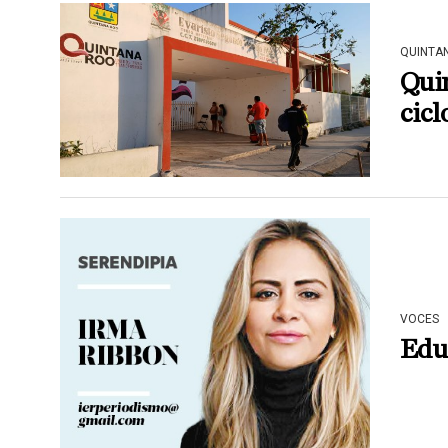
QUINTA
Quin
cicl
VOCES
Educ