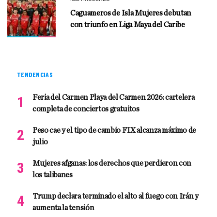
Caguameros de Isla Mujeres debutan
con triunfo en Liga Maya del Caribe
TENDENCIAS
Feria del Carmen Playa del Carmen 2026: cartelera
completa de conciertos gratuitos
Peso cae y el tipo de cambio FIX alcanza máximo de
julio
Mujeres afganas: los derechos que perdieron con
los talibanes
Trump declara terminado el alto al fuego con Irán y
aumenta la tensión