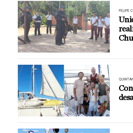
FELIPE 
Unid
real
Chu
QUINTA
Cont
desa