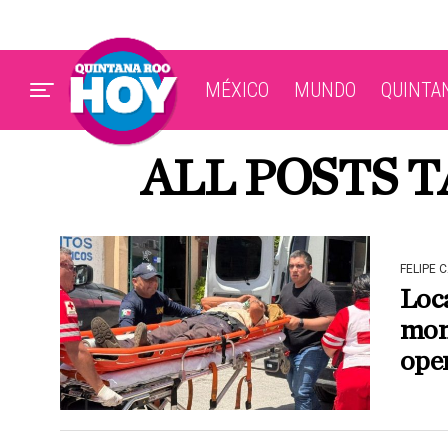
MÉXICO
MUNDO
QUINTA
ALL POSTS 
FELIPE 
Loca
mont
ope