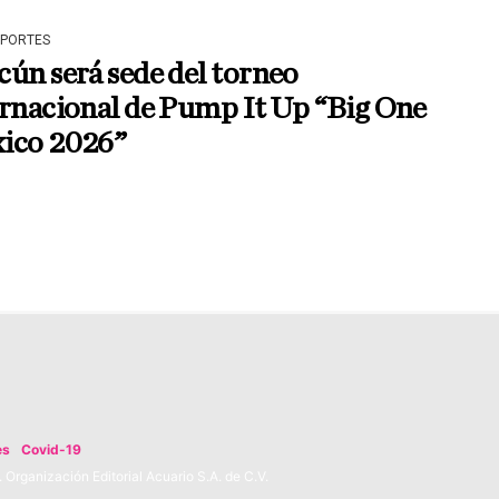
EPORTES
ún será sede del torneo
rnacional de Pump It Up “Big One
ico 2026”
es
Covid-19
Organización Editorial Acuario S.A. de C.V.