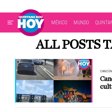
MÉXICO
MUNDO
QUINTA
ALL POSTS 
CANCÚN
Canc
cult