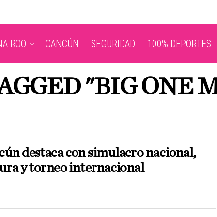
NA ROO
CANCÚN
SEGURIDAD
100% DEPORTES
TAGGED "BIG ONE M
ún destaca con simulacro nacional,
ura y torneo internacional