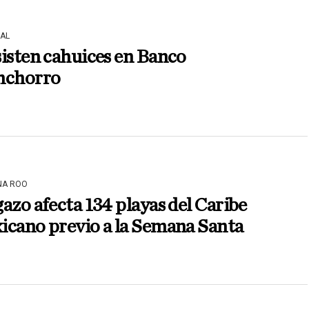
AL
isten cahuices en Banco
nchorro
NA ROO
azo afecta 134 playas del Caribe
icano previo a la Semana Santa