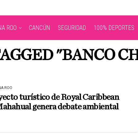
NA ROO
CANCÚN
SEGURIDAD
100% DEPORTES
 TAGGED "BANCO C
NA ROO
ecto turístico de Royal Caribbean
Mahahual genera debate ambiental