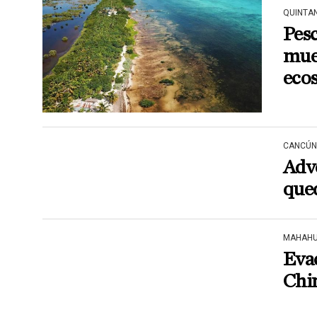
QUINTA
Pes
muel
eco
CANCÚN
Adv
que
MAHAHU
Eva
Chi