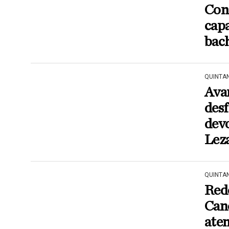
Con
capa
bac
QUINTA
Avan
des
devo
Lez
QUINTA
Red
Can
ate