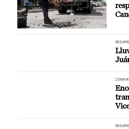
resp
Can
SEGURI
Lluv
Juár
ZONA M
Enor
tram
Vice
SEGURI