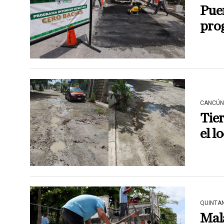
Puer
pro
CANCÚN
Tie
el l
QUINTA
Mal