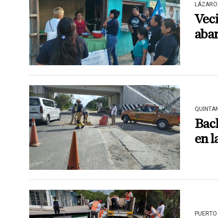
LÁZARO
Vec
aban
QUINTA
Bach
en 
PUERTO