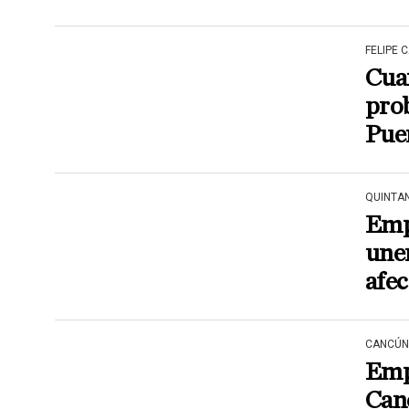
FELIPE 
Cuan
prob
Pue
QUINTA
Empr
unen
afec
CANCÚN
Emp
Can