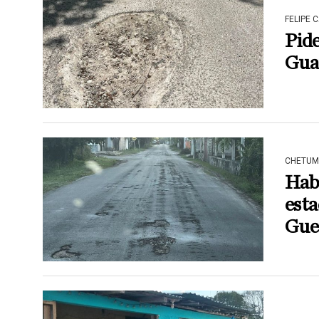
FELIPE 
Pide
Guar
CHETUM
Habi
est
Gue