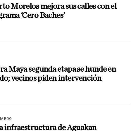
to Morelos mejora sus calles con el
grama ‘Cero Baches’
rra Maya segunda etapa se hunde en
odo; vecinos piden intervención
NA ROO
a infraestructura de Aguakan