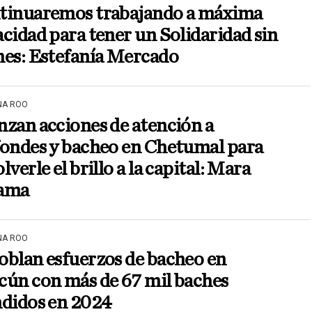
tinuaremos trabajando a máxima
cidad para tener un Solidaridad sin
hes: Estefanía Mercado
NA ROO
zan acciones de atención a
fondes y bacheo en Chetumal para
lverle el brillo a la capital: Mara
ama
NA ROO
oblan esfuerzos de bacheo en
cún con más de 67 mil baches
ndidos en 2024