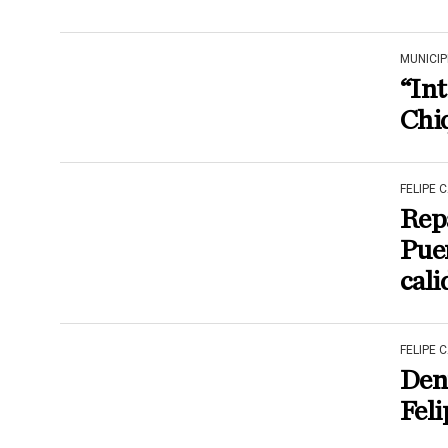
MUNICIP
“Int
Chi
FELIPE 
Repa
Puer
cali
FELIPE 
Denu
Feli