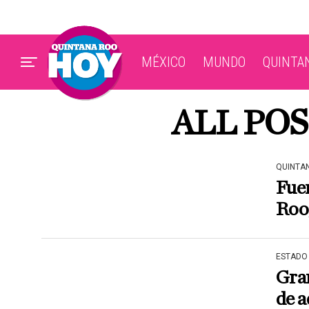
MÉXICO
MUNDO
QUINTA
ALL PO
QUINTA
Fuer
Roo;
ESTADO
Gran
de a