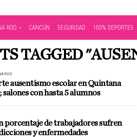
NA ROO
CANCÚN
SEGURIDAD
100% DEPORTES
STS TAGGED "AUSE
NA ROO
te ausentismo escolar en Quintana
 salones con hasta 5 alumnos
 porcentaje de trabajadores sufren
dicciones y enfermedades