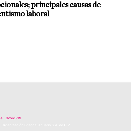
ionales; principales causas de
entismo laboral
es
Covid-19
Organización Editorial Acuario S.A. de C.V.