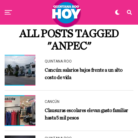
ALL POSTS TAGGED
"ANPEC"
QUINTANA ROO
Cancún: salarios bajos frente a un alto
costo de vida
CANCÚN
Clausuras escolares elevan gasto familiar
hasta 5 mil pesos