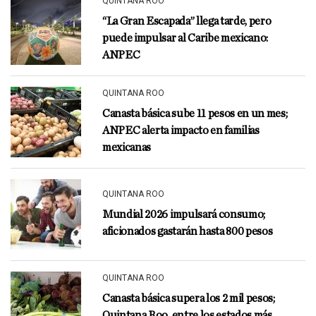
QUINTANA ROO
“La Gran Escapada” llega tarde, pero
puede impulsar al Caribe mexicano:
ANPEC
QUINTANA ROO
Canasta básica sube 11 pesos en un mes;
ANPEC alerta impacto en familias
mexicanas
QUINTANA ROO
Mundial 2026 impulsará consumo;
aficionados gastarán hasta 800 pesos
QUINTANA ROO
Canasta básica supera los 2 mil pesos;
Quintana Roo, entre los estados más