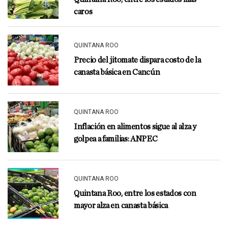
caros
QUINTANA ROO
Precio del jitomate dispara costo de la
canasta básica en Cancún
QUINTANA ROO
Inflación en alimentos sigue al alza y
golpea a familias: ANPEC
QUINTANA ROO
Quintana Roo, entre los estados con
mayor alza en canasta básica