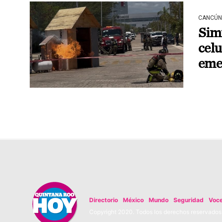
CANCÚN
Simu
celu
eme
Directorio
México
Mundo
Seguridad
Voc
Copyright 2020. Todos los derechos reservados. 