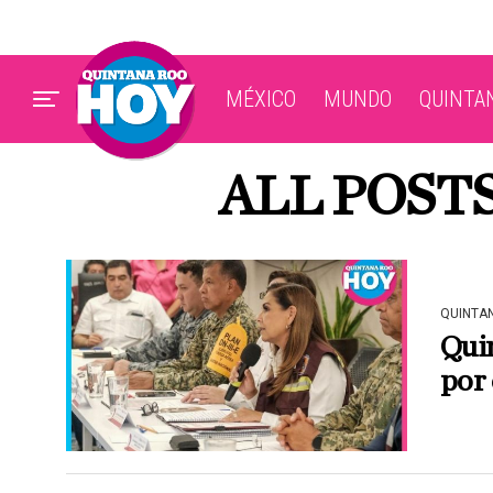
MÉXICO
MUNDO
QUINTA
ALL POST
QUINTA
Quin
por 