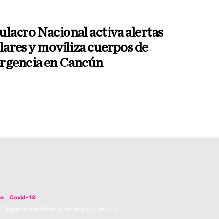
lacro Nacional activa alertas
lares y moviliza cuerpos de
rgencia en Cancún
es
Covid-19
Organización Editorial Acuario S.A. de C.V.