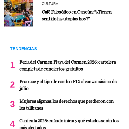
CULTURA
Café Filosófico en Cancún: “¿Tienen
sentido las utopías hoy?”
TENDENCIAS
Feria del Carmen Playa del Carmen 2026: cartelera
completa de conciertos gratuitos
Peso cae y el tipo de cambio FIX alcanza máximo de
julio
Mujeres afganas: los derechos que perdieron con
los talibanes
Canícula 2026: cuándo inicia y qué estados serán los
más afectados