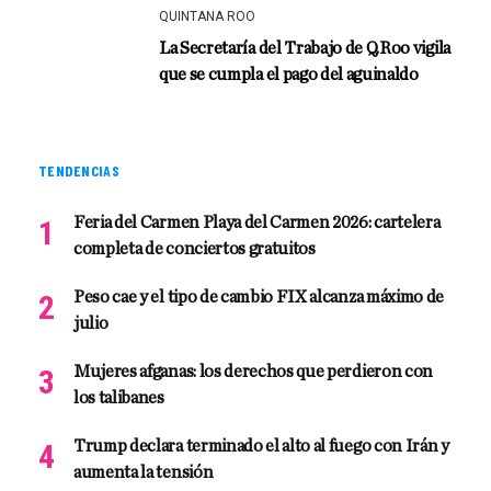
QUINTANA ROO
La Secretaría del Trabajo de Q.Roo vigila
que se cumpla el pago del aguinaldo
TENDENCIAS
Feria del Carmen Playa del Carmen 2026: cartelera
completa de conciertos gratuitos
Peso cae y el tipo de cambio FIX alcanza máximo de
julio
Mujeres afganas: los derechos que perdieron con
los talibanes
Trump declara terminado el alto al fuego con Irán y
aumenta la tensión