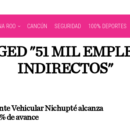
NA ROO
CANCÚN
SEGURIDAD
100% DEPORTES
GED "51 MIL EMPL
INDIRECTOS"
nte Vehicular Nichupté alcanza
1% de avance