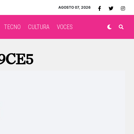
AGOSTO 07, 2026
TECNO
CULTURA
VOCES
69CE5