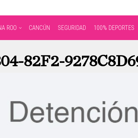
NA ROO
CANCÚN
SEGURIDAD
100% DEPORTES
304-82F2-9278C8D