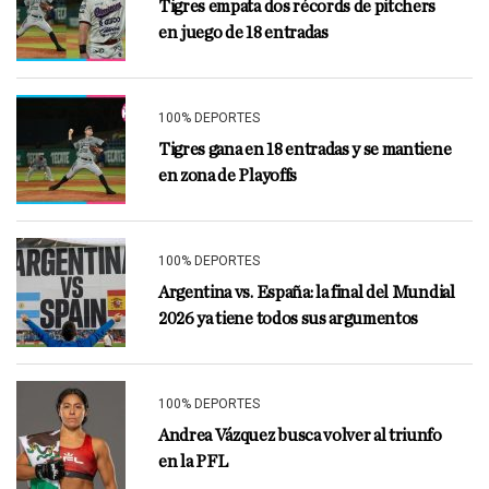
Tigres empata dos récords de pitchers
en juego de 18 entradas
100% DEPORTES
Tigres gana en 18 entradas y se mantiene
en zona de Playoffs
100% DEPORTES
Argentina vs. España: la final del Mundial
2026 ya tiene todos sus argumentos
100% DEPORTES
Andrea Vázquez busca volver al triunfo
en la PFL