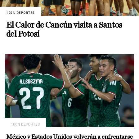
100% DEPORTES
El Calor de Cancún visita a Santos
del Potosí
100% DEPORTES
México y Estados Unidos volverán a enfrentarse