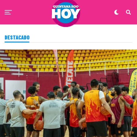
DESTACADO