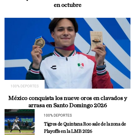
en octubre
100% DEPORTES
México conquista los nueve oros en clavados y
arrasa en Santo Domingo 2026
100% DEPORTES
Tigres de Quintana Roo sale de la zona de
Playoffs en la LMB 2026