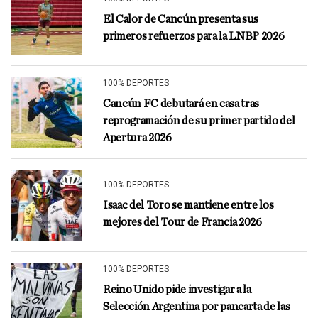
El Calor de Cancún presenta sus
primeros refuerzos para la LNBP 2026
100% DEPORTES
Cancún FC debutará en casa tras
reprogramación de su primer partido del
Apertura 2026
100% DEPORTES
Isaac del Toro se mantiene entre los
mejores del Tour de Francia 2026
100% DEPORTES
Reino Unido pide investigar a la
Selección Argentina por pancarta de las