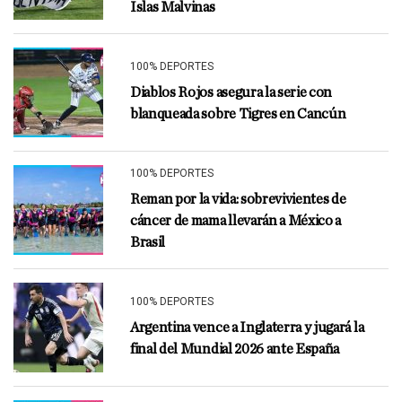
Islas Malvinas
100% DEPORTES
Diablos Rojos asegura la serie con
blanqueada sobre Tigres en Cancún
100% DEPORTES
Reman por la vida: sobrevivientes de
cáncer de mama llevarán a México a
Brasil
100% DEPORTES
Argentina vence a Inglaterra y jugará la
final del Mundial 2026 ante España