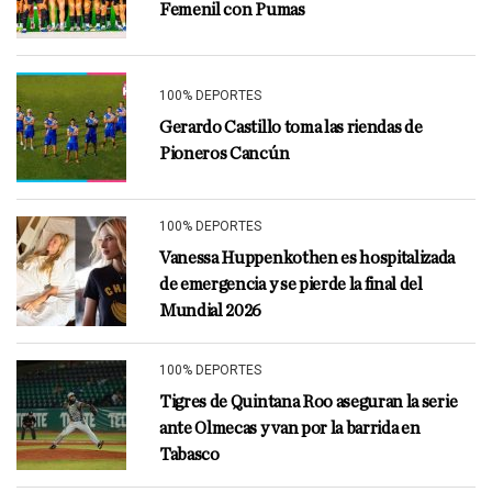
Femenil con Pumas
100% DEPORTES
Gerardo Castillo toma las riendas de
Pioneros Cancún
100% DEPORTES
Vanessa Huppenkothen es hospitalizada
de emergencia y se pierde la final del
Mundial 2026
100% DEPORTES
Tigres de Quintana Roo aseguran la serie
ante Olmecas y van por la barrida en
Tabasco