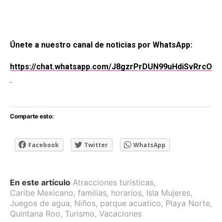
Únete a nuestro canal de noticias por WhatsApp:
https://chat.whatsapp.com/J8gzrPrDUN99uHdiSvRrcO
Comparte esto:
Facebook
Twitter
WhatsApp
En este artículo
Atracciones turísticas
,
Caribe Mexicano
,
familias
,
horarios
,
Isla Mujeres
,
Juegos de agua
,
Niños
,
parque acuatico
,
Playa Norte
,
Quintana Roo
,
Turismo
,
Vacaciones