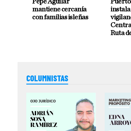
Pepe Aguilar
Puerto
mantiene cercanía
instal
con familias isleñas
vigilan
Centra
Ruta d
COLUMNISTAS