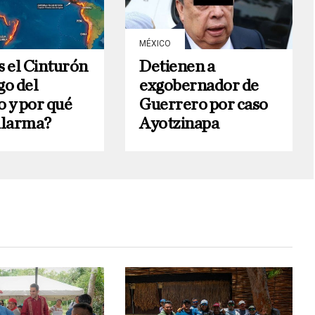
MÉXICO
s el Cinturón
Detienen a
go del
exgobernador de
o y por qué
Guerrero por caso
alarma?
Ayotzinapa