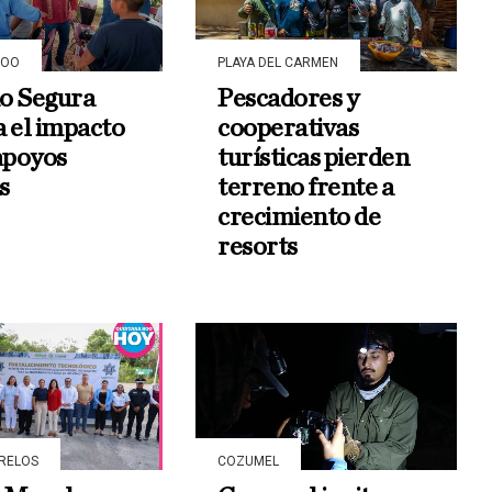
ROO
PLAYA DEL CARMEN
o Segura
Pescadores y
a el impacto
cooperativas
 apoyos
turísticas pierden
s
terreno frente a
crecimiento de
resorts
RELOS
COZUMEL