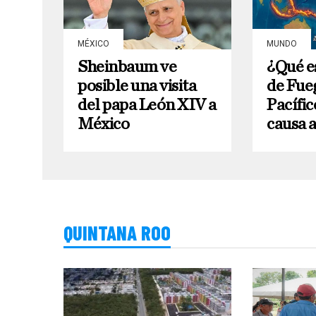
MÉXICO
MUNDO
Sheinbaum ve
¿Qué e
posible una visita
de Fue
del papa León XIV a
Pacífic
México
causa 
QUINTANA ROO