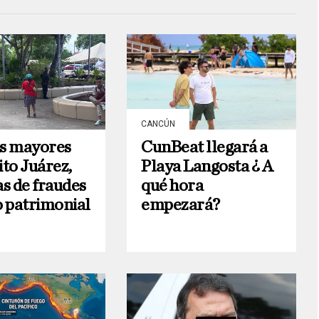
CANCÚN
s mayores
CunBeat llegará a
ito Juárez,
Playa Langosta ¿ A
as de fraudes
qué hora
o patrimonial
empezará?