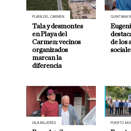
PLAYA DEL CARMEN
QUINTANA 
Tala y desmontes
Eugeni
en Playa del
destac
Carmen: vecinos
de los
organizados
sociale
marcan la
diferencia
ISLA MUJERES
PUERTO MO