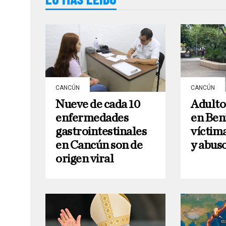
CANCÚN
CANCÚN
Nueve de cada 10
Adulto
enfermedades
en Ben
gastrointestinales
víctim
en Cancún son de
y abus
origen viral