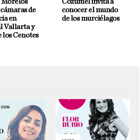
 Morelos
Cozumel invita a
a cámaras de
conocer el mundo
cia en
de los murciélagos
l Vallarta y
e los Cenotes