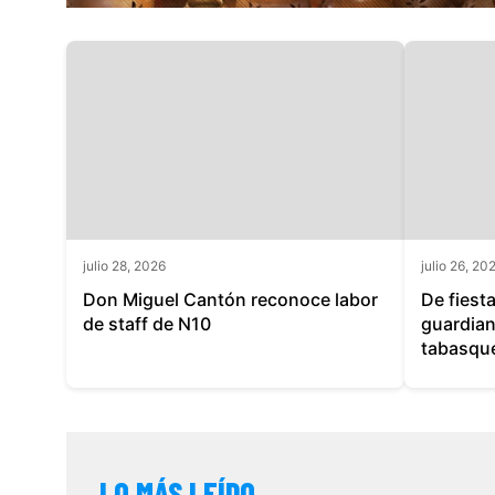
julio 28, 2026
julio 26, 20
Don Miguel Cantón reconoce labor
De fiest
de staff de N10
guardian
tabasqu
LO MÁS LEÍDO