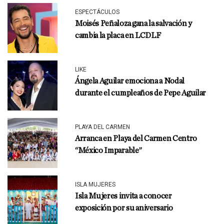
ESPECTÁCULOS
Moisés Peñaloza gana la salvación y
cambia la placa en LCDLF
LIKE
Ángela Aguilar emociona a Nodal
durante el cumpleaños de Pepe Aguilar
PLAYA DEL CARMEN
Arranca en Playa del Carmen Centro
“México Imparable”
ISLA MUJERES
Isla Mujeres invita a conocer
exposición por su aniversario